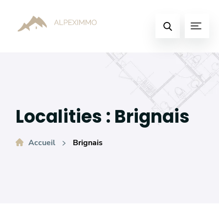
Basculer
vers
Menu
le
Faire
contenu
une
recherche
Localities :
Brignais
Accueil
Brignais