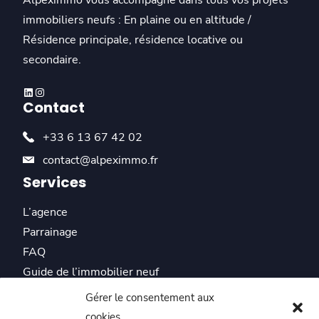
immobiliers neufs : En plaine ou en altitude /
Résidence principale, résidence locative ou
secondaire.
Linkedin
Instagram
Contact
+33 6 13 67 42 02
contact@alpeximmo.fr
Services
L’agence
Parrainage
FAQ
Guide de l’immobilier neuf
Actualités
Gérer le consentement aux
Témoignages
cookies