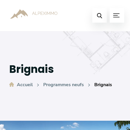
Basculer
vers
Menu
le
Faire
contenu
une
recherche
Brignais
Accueil
Programmes neufs
Brignais