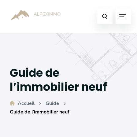
Basculer
vers
Menu
le
Faire
contenu
une
recherche
Guide de
l’immobilier neuf
Accueil
Guide
Guide de l’immobilier neuf