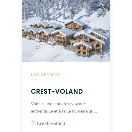
LANCEMENT
D
CREST-VOLAND
Voici ici une station savoyarde
Ch
authentique et à taille humaine qui…
en
s…
Crest-Voland