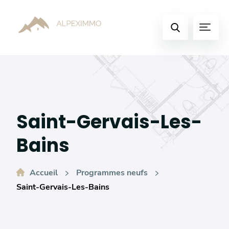
Basculer
vers
Menu
le
Faire
contenu
une
recherche
Saint-Gervais-Les-
Bains
Accueil
Programmes neufs
Saint-Gervais-Les-Bains