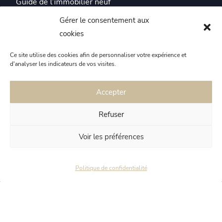
Guide de l’immobilier neuf
Actualités
Gérer le consentement aux
Témoignages
cookies
Plus de 40 promoteurs partenaires
Ce site utilise des cookies afin de personnaliser votre expérience et
d'analyser les indicateurs de vos visites.
Plus de 270 programmes neufs en Auvergne Rhône-
Alpes
Accepter
Refuser
Nos clients nous recommandent :
découvrez nos avis Google
Voir les préférences
Politique de confidentialité
© 2023 Alpeximmo. Tous droits réservés.
Mentions légales
Confidentialité
Cookies