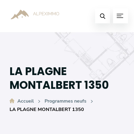
Basculer
vers
Menu
le
Faire
contenu
une
recherche
LA PLAGNE
MONTALBERT 1350
Accueil
Programmes neufs
LA PLAGNE MONTALBERT 1350