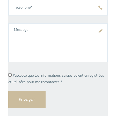
Téléphone
*
Message
J'accepte que les informations saisies soient enregistrées
et utilisées pour me recontacter.
*
Veuillez
laisser
ce