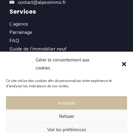
contact@alpeximmo.fr
Services
L’agence
Parrainage
FAQ
Guide de l’immobilier neuf
Actualités
Gérer le consentement aux
Témoignages
cookies
Plus de 40 promoteurs partenaires
Ce site utilise des cookies afin de personnaliser votre expérience et
d'analyser les indicateurs de vos visites.
Plus de 270 programmes neufs en Auvergne Rhône-
Alpes
Accepter
Refuser
Nos clients nous recommandent :
découvrez nos avis Google
Voir les préférences